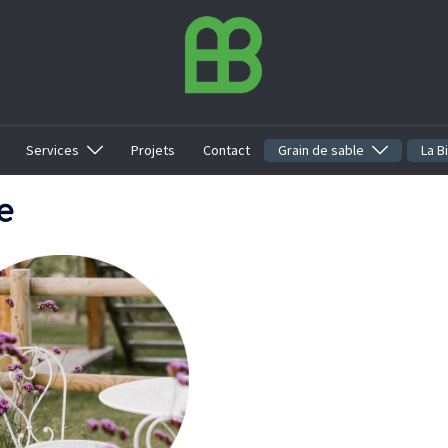
Services
Projets
Contact
Grain de sable
La B
e