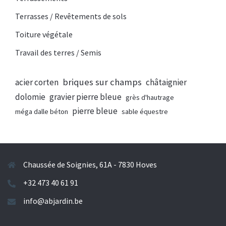
Terrasses / Revêtements de sols
Toiture végétale
Travail des terres / Semis
briques sur champs
acier corten
châtaignier
dolomie
gravier pierre bleue
grès d'hautrage
pierre bleue
méga dalle béton
sable équestre
Chaussée de Soignies, 61A - 7830 Hoves
+32 473 40 61 91
info@abjardin.be