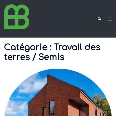
Aller
au
contenu
Rechercher
Ouvr
le
men
Catégorie :
Travail des
terres / Semis