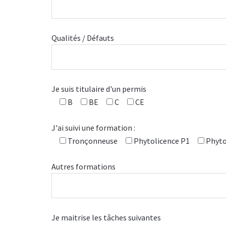
Qualités / Défauts
Je suis titulaire d'un permis
B
BE
C
CE
J'ai suivi une formation :
Tronçonneuse
Phytolicence P1
Phyto
Autres formations
Je maitrise les tâches suivantes