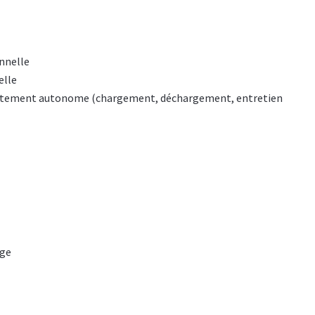
onnelle
elle
mplètement autonome (chargement, déchargement, entretien
age