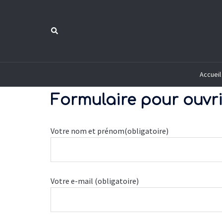
Aller
au
Rechercher
contenu
Accueil
Formulaire pour ouvr
Votre nom et prénom(obligatoire)
Votre e-mail (obligatoire)