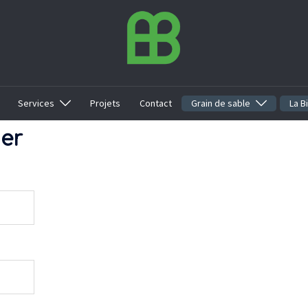
Services
Projets
Contact
Grain de sable
La B
ier